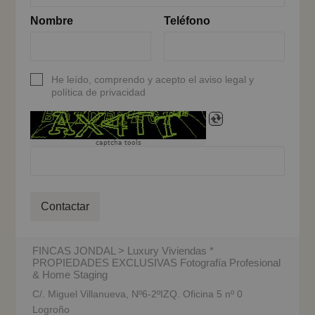
Nombre
Teléfono
He leído, comprendo y acepto el aviso legal y
política de privacidad
captcha tools
Contactar
FINCAS JONDAL > Luxury Viviendas *
PROPIEDADES EXCLUSIVAS Fotografía Profesional
& Home Staging
C/. Miguel Villanueva, Nº6-2ºIZQ. Oficina 5 nº 0
Logroño