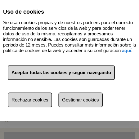
Select Language
▼
La Inversión Turística es una buena Opción para quien desee
Uso de cookies
diversificar su Patrimonio en un modelo Sólido y de alta
Demanda. LA RIOJA es apostar por la Excelencia, la
Se usan cookies propias y de nuestros partners para el correcto
Innovación y un Mercado en Expansión. Propiedad rodeada de
funcionamiento de los servicios de la web y para poder tener
VIÑEDOS infinitos, Naturaleza y Rutas Exclusivas. Ofrece una
datos de uso de la misma, recopilamos y procesamos
vibrante Vida Social y Gastronómica, con eventos únicos como
información no sensible. Las cookies son guardadas durante un
la emblemática " Batalla del Vino ", declarada de Interés
periodo de 12 meses. Puedes consultar más información sobre la
Turístico Nacional. Algunas estancias incorporan propuestas
política de cookies de la web y acceder a su configuración
aquí
.
de actualización mediante infografía. FINCAS JONDAL &
LUXURY VIVIENDAS Home Staging Experto Inmobiliario
Nº2875 / REALTORS® Propiedades Exclusivas //
FOTOGRAFÍA Profesional C/. Miguel Villanueva, Nº6 - 2ºIz. -
Aceptar todas las cookies y seguir navegando
Oficina 5 26001 - Logroño." />
Rechazar cookies
Gestionar cookies
Volver